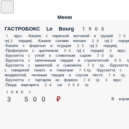
Меню
ГАСТРОБОКС Le Bourg 1905
1 ярус: -Канапе с пармской ветчиной и грушей 70
гр(2 порции), -Канапе салями милано 20 гр(2 порции
-Канапе с форелью и огурцом 25 гр(2 порции),
-Профитроли с цыпленком 50 гр(2 порции) 2 ярус:
-Брускетта с уткой и сливочным сыром 70 гр,
-Брускетта с запеченным перцем и страчетеллой 95 г
-Брускетта с креветкой и гуакомоле 75 гр, -Брускетта
с говядиной тонато и томатами 75гр, -Брускетта с
моцареллой, печеным перцем и соусом песто 70 гр,
-Брускетта с тартаром из форели 70 гр 3 ярус:
-Пицца маргарита 24 см 350 гр
1045 г.
3 500 ₽
В корзи