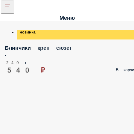
Меню
новинка
Блинчики креп сюзет
-
240 г.
540 ₽
В корзи