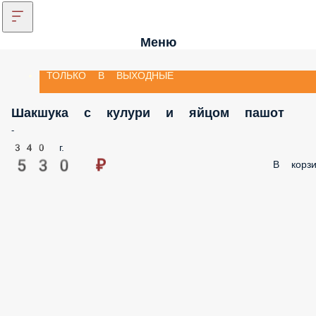
Меню
ТОЛЬКО В ВЫХОДНЫЕ
Шакшука с кулури и яйцом пашот
-
340 г.
530 ₽
В корзи